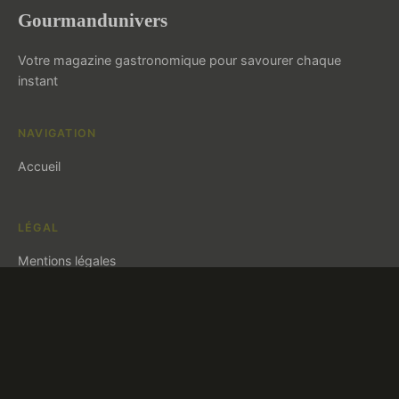
Gourmandunivers
Votre magazine gastronomique pour savourer chaque
instant
NAVIGATION
Accueil
LÉGAL
Mentions légales
Contact
© 2026 Gourmandunivers. Tous droits réservés.