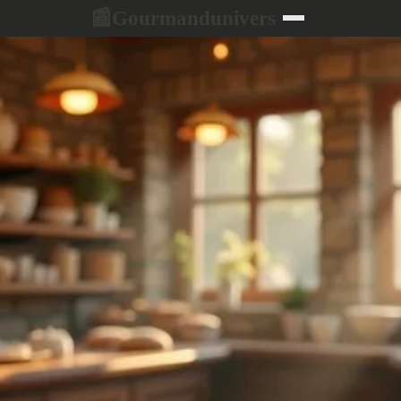
Gourmandunivers
📰