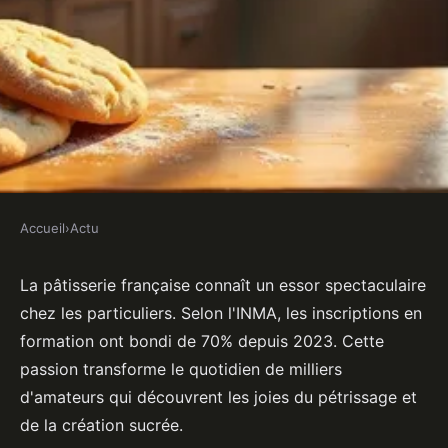
Accueil
›
Actu
ACTU
Les bénéfices incontournables
La pâtisserie française connaît un essor spectaculaire
chez les particuliers. Selon l'INMA, les inscriptions en
d'apprendre la pâtisserie
formation ont bondi de 70% depuis 2023. Cette
passion transforme le quotidien de milliers
Noah
•
4 février 2026
•
7 min de lecture
d'amateurs qui découvrent les joies du pétrissage et
de la création sucrée.