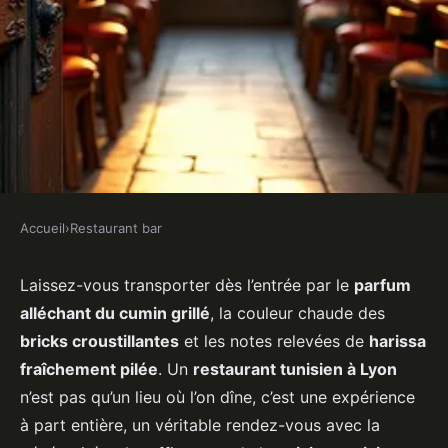
Accueil
›
Restaurant bar
RESTAURANT BAR
Restaurant tunisien à lyon :
Laissez-vous transporter dès l’entrée par le
parfum
alléchant du cumin grillé
, la couleur chaude des
voyage sensoriel et authenticité
bricks croustillantes
et les notes relevées de
harissa
au cœur de la cuisine tunisienne
fraîchement pilée
. Un
restaurant tunisien à Lyon
n’est pas qu’un lieu où l’on dîne, c’est une expérience
Noah
•
20 décembre 2025
•
6 min de lecture
à part entière, un véritable rendez-vous avec la