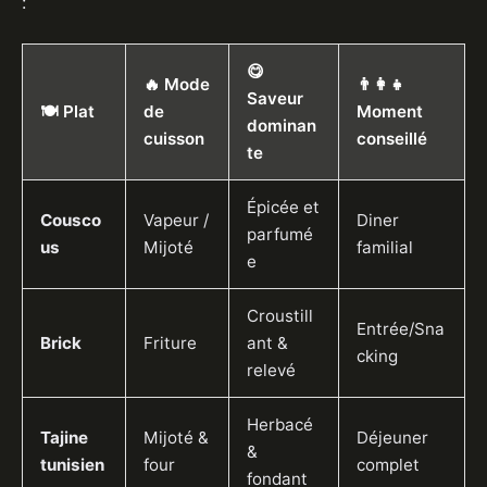
:
😋
🔥 Mode
👨‍👩‍👧
Saveur
🍽️ Plat
de
Moment
dominan
cuisson
conseillé
te
Épicée et
Cousco
Vapeur /
Diner
parfumé
us
Mijoté
familial
e
Croustill
Entrée/Sna
Brick
Friture
ant &
cking
relevé
Herbacé
Tajine
Mijoté &
Déjeuner
&
tunisien
four
complet
fondant