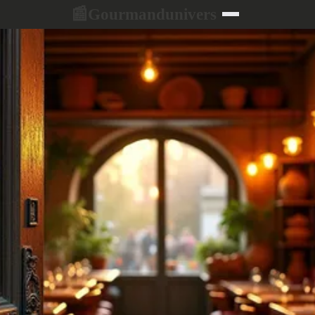
Gourmandunivers
📰