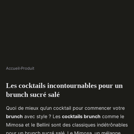
Accueil
›
Produit
PRODUIT
Les cocktails incontournables pour un
Les boissons incontournables
brunch sucré salé
pour un brunch sucré salé
Quoi de mieux qu’un cocktail pour commencer votre
Noah
•
25 mars 2025
•
5 min de lecture
brunch
avec style ? Les
cocktails brunch
comme le
Mimosa et le Bellini sont des classiques indétrônables
pour un brunch sucré salé. Le Mimosa, un mélange