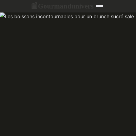
Gourmandunivers
📰