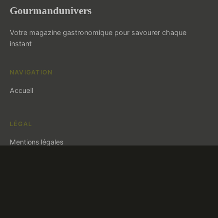
Gourmandunivers
Votre magazine gastronomique pour savourer chaque
instant
NAVIGATION
Accueil
LÉGAL
Mentions légales
Contact
© 2026 Gourmandunivers. Tous droits réservés.