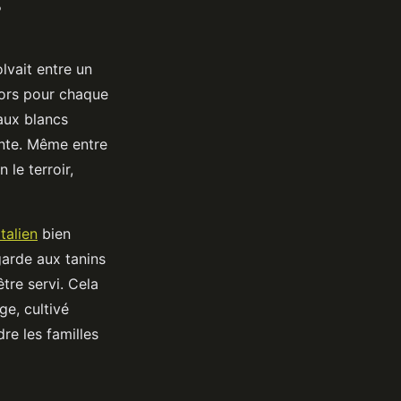
s
lvait entre un
ésors pour chaque
aux blancs
ente. Même entre
le terroir,
italien
bien
garde aux tanins
tre servi. Cela
ge, cultivé
re les familles