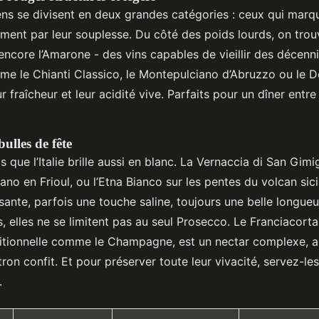
iens se divisent en deux grandes catégories : ceux qui marq
ment par leur souplesse. Du côté des poids lourds, on trouv
ncore l’Amarone - des vins capables de vieillir des décennie
e le Chianti Classico, le Montepulciano d’Abruzzo ou le D
ur fraîcheur et leur acidité vive. Parfaits pour un dîner entr
bulles de fête
s que l’Italie brille aussi en blanc. La Vernaccia di San Gim
lano en Frioul, ou l’Etna Bianco sur les pentes du volcan sici
ssante, parfois une touche saline, toujours une belle longue
, elles ne se limitent pas au seul Prosecco. Le Franciacorta
itionnelle comme le Champagne, est un nectar complexe, a
tron confit. Et pour préserver toute leur vivacité, servez-les 
.