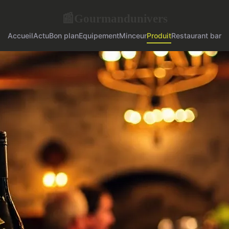
Gourmandunivers
📰
Accueil
Actu
Bon plan
Equipement
Minceur
Produit
Restaurant bar