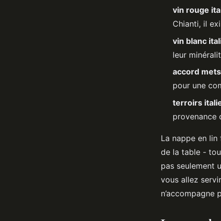
vin rouge ita
Amable
•
24/04/2026 17:31
•
12 min de lecture
Chianti, il e
vin blanc ita
leur minéralit
accord mets 
pour une co
terroirs ital
provenance de
La nappe en lin 
de la table - tou
pas seulement u
vous allez servi
n’accompagne pa