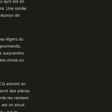
u qu’il est en
re. Une soirée
 réunion de
ges légers du
 gourmands,
ez surprendre,
des olives ou
OCG entrent en
 sont des pièces
arde les rendent
) est un atout.
e - sur le