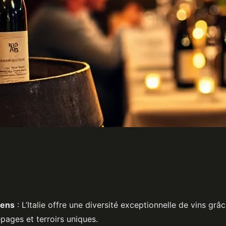
liens selon
iens
: L’Italie offre une diversité exceptionnelle de vins grâ
ages et terroirs uniques.