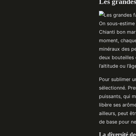
Les grandes
On sous-estime s
Chianti bon marc
moment, chaque 
minéraux des pe
deux bouteilles
l’altitude ou l’â
Pour sublimer u
sélectionné. Pre
puissants, qui m
libère ses arôme
ailleurs, peut ê
de base pour ne
La diversité de