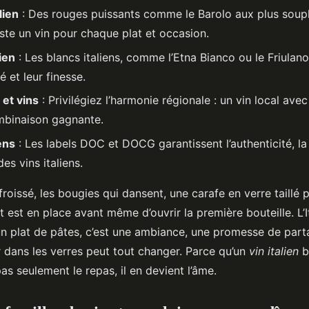
lien
: Des rouges puissants comme le Barolo aux plus sou
xiste un vin pour chaque plat et occasion.
lien
: Les blancs italiens, comme l’Etna Bianco ou le Friulano
é et leur finesse.
et vins
: Privilégiez l’harmonie régionale : un vin local avec
mbinaison gagnante.
iens
: Les labels DOC et DOCG garantissent l’authenticité, la 
s vins italiens.
froissé, les bougies qui dansent, une carafe en verre taillé
t est en place avant même d’ouvrir la première bouteille. L’It
n plat de pâtes, c’est une ambiance, une promesse de part
r dans les verres peut tout changer. Parce qu’un
vin italien
b
s seulement le repas, il en devient l’âme.