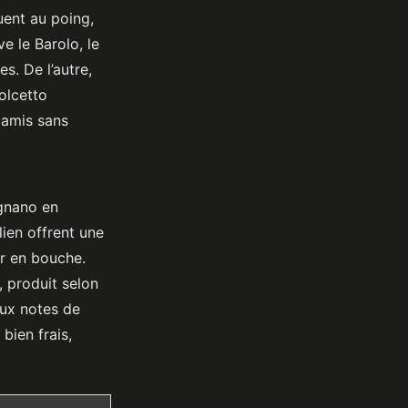
uent au poing,
e le Barolo, le
s. De l’autre,
olcetto
e amis sans
ignano en
lien offrent une
ur en bouche.
, produit selon
ux notes de
bien frais,