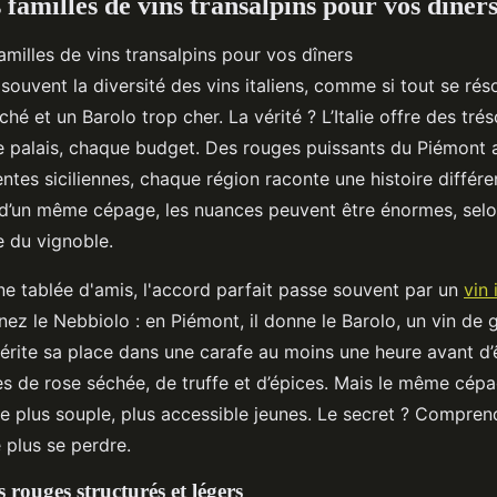
 familles de vins transalpins pour vos dîner
ouvent la diversité des vins italiens, comme si tout se réso
hé et un Barolo trop cher. La vérité ? L’Italie offre des tr
palais, chaque budget. Des rouges puissants du Piémont 
ntes siciliennes, chaque région raconte une histoire différ
 d’un même cépage, les nuances peuvent être énormes, selon 
ge du vignoble.
ne tablée d'amis, l'accord parfait passe souvent par un
vin 
nez le Nebbiolo : en Piémont, il donne le Barolo, un vin de 
érite sa place dans une carafe au moins une heure avant d’ê
s de rose séchée, de truffe et d’épices. Mais le même cépa
tre plus souple, plus accessible jeunes. Le secret ? Comprend
 plus se perdre.
s rouges structurés et légers