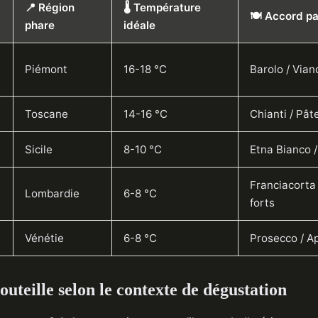
📍 Région
🌡️ Température
🍽️ Accord pa
phare
idéale
Piémont
16-18 °C
Barolo / Via
Toscane
14-16 °C
Chianti / Pât
Sicile
8-10 °C
Etna Bianco /
Franciacorta
Lombardie
6-8 °C
forts
Vénétie
6-8 °C
Prosecco / Ap
outeille selon le contexte de dégustation