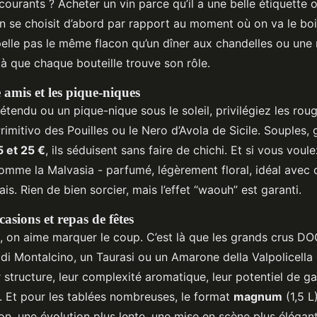
courants ? Acheter un vin parce qu’il a une belle étiquette o
in se choisit d’abord par rapport au moment où on va le boi
pelle pas le même flacon qu’un dîner aux chandelles ou une
t là que chaque bouteille trouve son rôle.
e amis et les pique-niques
tendu ou un pique-nique sous le soleil, privilégiez les rou
imitivo des Pouilles ou le Nero d’Avola de Sicile. Souples,
5 et 25 €
, ils séduisent sans faire de chichi. Et si vous voul
omme la Malvasia - parfumé, légèrement floral, idéal avec 
is. Rien de bien sorcier, mais l’effet “waouh” est garanti.
asions et repas de fêtes
, on aime marquer le coup. C’est là que les grands crus D
 di Montalcino, un Taurasi ou un Amarone della Valpolicella
 structure, leur complexité aromatique, leur potentiel de g
. Et pour les tablées nombreuses, le format
magnum
(1,5 L
n, une évolution plus lente, une mise en scène plus élégant