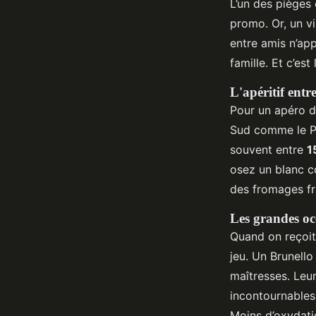
L’un des pièges 
promo. Or, un v
entre amis n’ap
famille. Et c’es
L'apéritif entr
Pour un apéro dé
Sud comme le Pr
souvent entre
1
osez un blanc c
des fromages fra
Les grandes occ
Quand on reçoit
jeu. Un Brunello
maîtresses. Leur
incontournables
Moins d’oxydatio