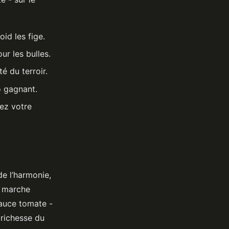
id les fige.
ur les bulles.
té du terroir.
o gagnant.
tez votre
de l’harmonie,
a marche
sauce tomate -
 richesse du