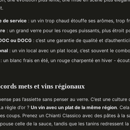
t.
 de service
: un vin trop chaud étouffe ses arômes, trop fro
rre
: un grand verre pour les rouges puissants, plus étroit po
n DOC ou DOCG
: c’est une garantie de qualité et d’authentici
onal
: un vin local avec un plat local, c’est souvent le comb
: un blanc frais en été, un rouge charpenté en hiver - écou
ccords mets et vins régionaux
 pense pas l’assiette sans penser au verre. C’est une culture 
a règle d’or ?
Un vin avec un plat de la même région
. Cel
les coups. Prenez un Chianti Classico avec des pâtes à la 
 épouse celle de la sauce, tandis que les tanins redressent la